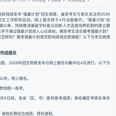
6/4/16 11:05
549浏览
0评论
16分钟
阅读
校陆续发布“强基计划”招生简章，备受考生与家长关注的2026
”招生工作即将启动，网上报名将于4月全面展开。“强基计划”自
动实施以来，持续推进基础学科拔尖创新人才选拔培养机制的建立健
名学子通过强基计划进入心仪高校。哪些考生适合报考强基计划？
是怎样的？报考强基计划是否影响其他志愿填报？以下为考生梳理
中完成报名
是，2026年招生简章发布与网上报名均集中在4月进行，以下为
：
章公布，网上报名。
生参加统一高考。
7月4日前，各省（区、市）提供高考成绩；高校确定考核名单并
前，高校折算综合成绩，择优录取。