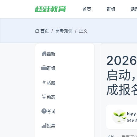
首页
群组
话
首页
高考知识
正文
最新
202
群组
启动
话题
成报
动态
考试
lsyy
549 浏
投票