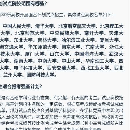
计划试点院校范围有哪些？
有39所高校开展强基计划试点招生，具体试点高校名单如下：
、中国人民大学、清华大学、北京航空航天大学、北京理工大
业大学、北京师范大学、中央民族大学、南开大学、天津大
大学、东北大学、吉林大学、哈尔滨工业大学、复旦大学、
海交通大学、华东师范大学、南京大学、东南大学、浙江大
学技术大学、厦门大学、山东大学、中国海洋大学、武汉大
大学、湖南大学、中南大学、中山大学、华南理工大学、四
大学、电子科技大学、西安交通大学、西北工业大学、西北
、兰州大学、国防科技大学。
考生适合报考强基计划？
就是对基础学科专业有志向、有兴趣、有天赋的考生。试点高校按
市）强基计划招生名额的一定倍数，根据高考成绩或校考初试成绩
名单，部分试点高校也会对基础学科拔尖、在学科竞赛中表现突出
格入围校考的条件。考生参加统一高考和高校考核后，高校将考生
校综合考核成绩等按比例合成考生综合成绩（其中高考成绩所占比
%），根据考生填报志愿，按综合成绩由高到低顺序录取。