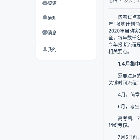
老柏
发表于202
资源
随着试点高
通知
年“强基计划
2020年启
消息
全，每年数千
今年报考流程
我的
相关要点。
1.4月集
需要注意的
关键时间流程
4月，简
6月，考
高考后、
组织考核。
7月5日