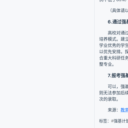
（具体请
6.通过
高校对通
培养模式。建
学业优秀的学
以优先安排。
合重大科研任
整专业。
7.报考
可以，强
则无法参加后
次的录取。
来源：
教
标签：
#
强基计