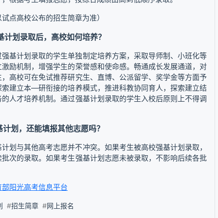
以试点高校公布的招生简章为准）
强基计划录取后，高校如何培养？
过强基计划录取的学生单独制定培养方案，采取导师制、小班化等
立激励机制，增强学生的荣誉感和使命感。畅通成长发展通道，对
生，高校可在免试推荐研究生、直博、公派留学、奖学金等方面予
探索建立本—研衔接的培养模式，推进科教协同育人，探索建立结
务的人才培养机制。通过强基计划录取的学生入校后原则上不得调
强基计划，还能填报其他志愿吗？
基计划与其他高考志愿并不冲突。如果考生被高校强基计划录取，
续批次的录取。如果考生强基计划志愿未被录取，不影响后续各批
育部阳光高考信息平台
划
#
招生简章
#
网上报名