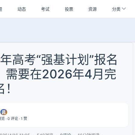
题
动态
考试
投票
资源
分类
6年高考“强基计划”报名
，需要在2026年4月完
名！
览 · 0 评论 · 1 赞