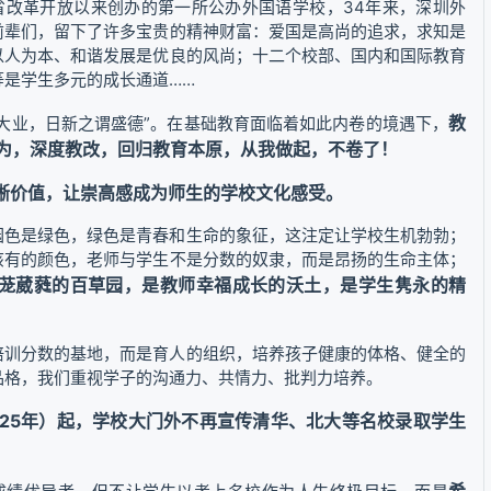
省改革开放以来创办的第一所公办外国语学校，34年来，深圳外
前辈们，留下了许多宝贵的精神财富：爱国是高尚的追求，求知是
以人为本、和谐发展是优良的风尚；十二个校部、国内和国际教育
等是学生多元的成长通道……
教
谓大业，日新之谓盛德”。在基础教育面临着如此内卷的境遇下，
为，深度教改，回归教育本原，从我做起，不卷了！
晰价值，让崇高感成为师生的学校文化感受。
园色是绿色，绿色是青春和生命的象征，这注定让学校生机勃勃；
该有的颜色，老师与学生不是分数的奴隶，而是昂扬的生命主体；
茏葳蕤的百草园，是教师幸福成长的沃土，是学生隽永的精
培训分数的基地，而是育人的组织，培养孩子健康的体格、健全的
品格，我们重视学子的沟通力、共情力、批判力培养。
025年）起，学校大门外不再宣传清华、北大等名校录取学生