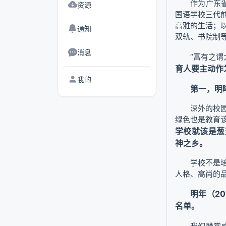
作为广东
资源
国语学校三代
高雅的生活；
通知
双轨、书院制
消息
“富有之
育人要主动作
我的
第一，明
深外的校
绿色也是教育
学校就该是葱
神之乡。
学校不是
人格、高尚的
明年（2
名单。