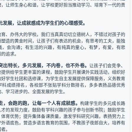
磨，让师生身心和谐，让学校更好担当推动学习、培育下一代的责
元发展，让成就感成为学生们的心理感受。
教育、办伟大的学校。我们当真真切切立德树人，不错过对孩子的
德塑造的黄金时间，让孩子们有表达的机会，有思考的工夫，能独
践，会沟通；有生活的兴趣，有纯真的童心，有梦，有爱，有悲
烈的追求。
突出特长，多元发展，不内卷，也不外卷。
让孩子们会竞争、
校提供给学生更丰富的课程，鼓励学生开展课外实践活动，组织好
做好学生社团和选修课，为学生自主发展提供保障服务，义务教育
学科成绩排名，各校部不张贴学科分数排名，多多表扬品德优秀
的、学习进步的、全面发展的学生。
走，会跑的跑，让每一个人有成就感。
构建学生的多元成长路
人才的发现力度，鼓励有学科兴趣的孩子参与创新书院；鼓励学生
、体育优势；提升集体备课质量，激发学科研究兴趣，表扬努力上
守外语底色，营造多语言教育的氛围，不教孩子夜郎自大，培养有
国者。