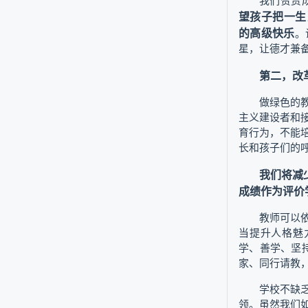
我们赞赏
望孩子把一生
的高级快乐
。
星，让德才兼
第二，改
做绿色的
主义建设者和
育行为，不能
长和孩子们的
我们将减
成绩作为评价
教师可以
当提升人格魅
学、善学、坚
家、同行请教
学校不缺
领。虽然我们