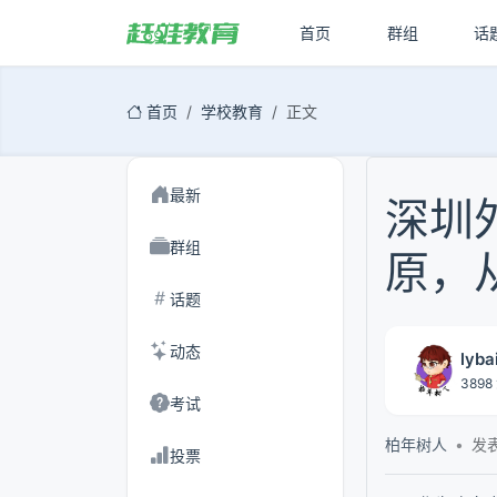
首页
群组
话
首页
学校教育
正文
最新
深圳
群组
原，
话题
动态
lyba
3898 
考试
柏年树人
发表
投票