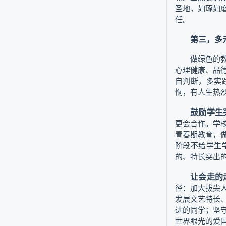
圣地，如琢如
任。
第三，多
做绿色的
心理健康、品
自判断，多实
悯，有人生热
鼓励学生
更会合作。学
青春期教育，
阶段不给学生
的、特长突出
让会走的
径：加大拔尖
发展文艺特长
进的同学；坚
世界眼光的爱