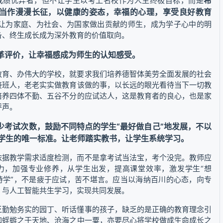
希
成绩优异者，但不让学生以考上名校作为人生终极目标，而是
当作漫漫长征，以健康的姿态，幸福的心理，享受良好教育
让为家庭、为社会、为国家做出贡献的师生，成为学子心中的明
备、终生成长成为深外教育的价值取向。
革评价，让幸福感成为师生的认知感受。
教育、办伟大的学校，就要求我们培养德智体美劳全面发展的社会
接班人，老老实实做教育该做的事，以长远的眼光看待当下一切教
培养四体不勤、五谷不分的应试达人，这是教育者的良心，也是家
呼声。
少考试次数，鼓励不同特点的学生“最好做自己”地发展，不以
学生的唯一标准。让老师踏实教书，让学生系统学习。
依据教学需求适度检测，而不是拿考试当法宝，考个没完。教师应
力，加强专业修养，从学生出发，提高课堂效率，激发学生“想
持学”，不是疲于应试，苦不堪言。应当以海纳百川的心态，向专
，与人工智能共生学习，实现共同发展。
乏勤勉务实的园丁、听话懂事的孩子，缺乏的是正确的教育理念引
如蜉蝣之于天地、沧海之中一粟，亦要尽心将学校做成生命成长之