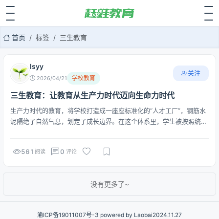
首页
标签
三生教育
lsyy
关注
学校教育
2026/04/21
三生教育：让教育从生产力时代迈向生命力时代
生产力时代的教育，将学校打造成一座座标准化的“人才工厂”，钢筋水
泥隔绝了自然气息，划定了成长边界。在这个体系里，学生被按照统一
的标准进行衡量和筛选。教育的目的变得单一而功利：分数和升学。这
种教育模式在特定的历史时期发挥了巨大作用，促进了经济社会高速发
561
0
阅读
评论
展。但是，...
没有更多了~
渝ICP备19011007号-3
powered by Laobai2024.11.27