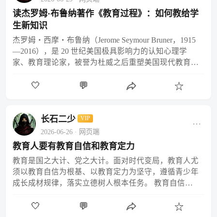
读杰罗姆·布鲁纳著作《教育过程》：如何教给学
生新知识
杰罗姆・西摩・布鲁纳（Jerome Seymour Bruner，1915
—2016），是 20 世纪美国极具影响力的认知心理学
家、教育理论家，被誉为杜威之后重塑美国现代教育体
系的核心学者。他曾任哈佛…
🤍
💬
☆
长石二少
VIP
···
2026-06-26
· 网页端
教育人要有教育自信和教育定力
教育是国之大计、党之大计。面对时代变局，教育人尤
须以教育自信为根基、以教育定力为坚守，遵循青少年
成长成材规律，落实立德树人根本任务。 教育自信，
源于对中国特色社会主义教育事业的深刻认同。 我国
🤍
💬
已建成世…
☆