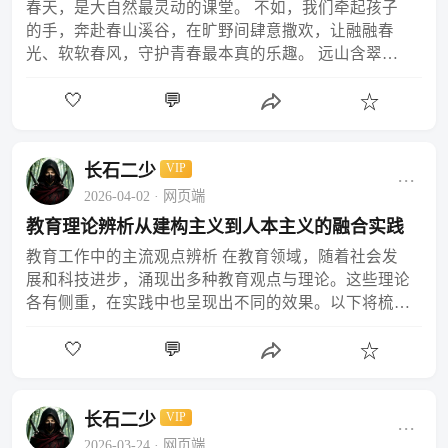
春天，是大自然最灵动的课堂。 不如，我们牵起孩子
的手，奔赴春山溪谷，在旷野间肆意撒欢，让融融春
光、软软春风，守护青春最本真的乐趣。 远山含翠，
溪流潺潺，自然里藏着最质朴的教育哲理。看溪水绕
🤍
💬
石，教会孩子…
☆
长石二少
VIP
···
2026-04-02
· 网页端
教育理论辨析从建构主义到人本主义的融合实践
教育工作中的主流观点辨析 在教育领域，随着社会发
展和科技进步，涌现出多种教育观点与理论。这些理论
各有侧重，在实践中也呈现出不同的效果。以下将梳理
几种主流观点，并结合理论依据与实践案例，探讨其合
🤍
💬
理性与适…
☆
长石二少
VIP
···
2026-03-24
· 网页端