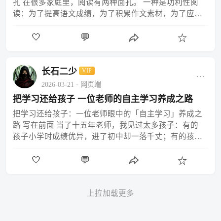
孔 在很多家庭里，阅读有两种面孔。 一种是功利性阅
读：为了提高语文成绩，为了积累作文素材，为了应付
考试。这种阅读往往是被动的、痛苦的，孩子读完一本
🤍
💬
书，记…
☆
长石二少
VIP
···
2026-03-21
· 网页端
把学习还给孩子 一位老师的自主学习养成之路
把学习还给孩子：一位老师眼中的「自主学习」养成之
路 写在前面 当了十五年老师，我见过太多孩子：有的
孩子小学时成绩优异，进了初中却一落千丈；有的孩子
永远在父母的催促下写作业，写完了却不知道自己在学
🤍
💬
什么。…
☆
上拉加载更多