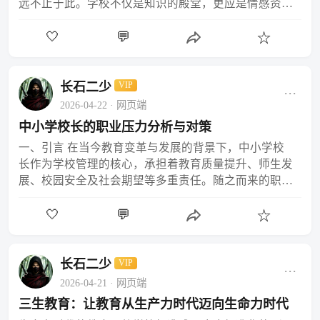
远不止于此。学校不仅是知识的殿堂，更应是情感资源
的沃土，赋予孩子应对一生挑战的情感能力——包括同
🤍
💬
理心、韧…
☆
长石二少
VIP
···
2026-04-22
· 网页端
中小学校长的职业压力分析与对策
一、引言 在当今教育变革与发展的背景下，中小学校
长作为学校管理的核心，承担着教育质量提升、师生发
展、校园安全及社会期望等多重责任。随之而来的职业
压力日益凸显，不仅影响其个人身心健康，也可能对学
🤍
💬
校整体运…
☆
长石二少
VIP
···
2026-04-21
· 网页端
三生教育：让教育从生产力时代迈向生命力时代