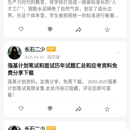
生产力时代的教育，将学校打造成一座座标准化的“人
才工厂”，钢筋水泥隔绝了自然气息，划定了成长边
界。在这个体系里，学生被按照统一的标准进行衡量和
筛选。教育的目的变得单一而功利：分数和升学。这种
🤍
💬
教育模式在…
☆
长石二少
VIP
···
2026-04-16
· 网页端
强基计划笔试和面试历年试题汇总和应考资料免
费分享下载
强基计划资料。友情分享，免费下载。 2020-2025强基
计划笔试真题全集 此处内容已隐藏，评论后即可查
看！
🤍
💬
☆
长石二少
VIP