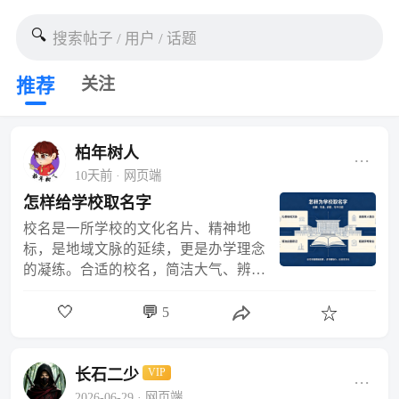
🔍
搜索帖子 / 用户 / 话题
关注
推荐
柏年树人
···
10天前
· 网页端
怎样给学校取名字
校名是一所学校的文化名片、精神地
标，是地域文脉的延续，更是办学理念
的凝练。合适的校名，简洁大气、辨识
度高、寓意正向，让群众一眼知区位、
🤍
💬
一读懂初心。但一些新建、改扩建中小
5
☆
学校名命名浮夸堆砌、晦涩难懂、商…
长石二少
VIP
···
2026-06-29
· 网页端